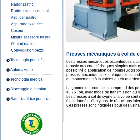
Raddrizzatrici
Raddrizzatrici combini
Aspi per nastro
Aspi-raddrizzatrice
Cesoie
Misura spessore nastro
Oliatori nastro
Convogliatori pezzi
Presses mécaniques à col de c
Tecnologia per di filo
Les presses mécaniques excentriques à col 
robuste aux caractéristiques simples mais 
Automazione
possibilité d’application de nombreux disp
presses mécaniques excentriques des modè
du mouvement «à la volée» ou «à retardem
Tecnologia medica
La gamme de production comprend des pre
Bloccaggio di bobina
au 75 Ton, avec mode de transmission du 
Les presses à col de cygne à la volée sont 
Raddrizzatrice per pezzi
étant donné qu’il n’y pas de réductions inter
Ces presses sont indiquées pour des usin