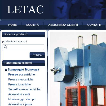
HOME
SOCIETÀ
ASSISTENZA CLIENTI
CONTATTI
Ricerca prodotto
prodotti cercare qui
Panoramica prodotti
Stampaggio Tecnologia
Presse eccentriche
Presse meccaniche
Presse idrauliche
ServoPresse eccentriche
Avanzatori a rulli
Monitoraggio stampo
Avanzatori a pinze