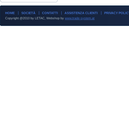
HOME
SOCIETÀ
CONTATTI
ASSISTENZA CLIENTI
PRIVACY POLIC
Copyright @2010 by LETAC, Webshop by
www.trade-system.at