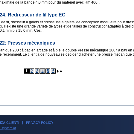
aximale de la bande 4,0 mm pour du matériel avec Rm 400...
24: Redresseur de fil type EC
de fil, dresseur a galets et dresseuse a galets, de conception modulaire pour dresse
. Il existe une grande variété de types et de tailles de constructionadaptés à des 
e 0,1 mm bis 15,0 mm. Ces...
022: Presses mécaniques
nique 200 t à bati en arcade et à bielle double Presse mécanique 200 t à bati en 
llé recemment. Le client a de nouveau se décider d'acheter une presse mécanique
1
2
3
4
5
6
NZA CLIENTI
PRIVACY POLICY
-system.at