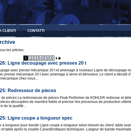
 CLIENTI
CONTATTI
rchive
us les articles:
1
2
3
4
5
6
026: Ligne decoupage avec presses 20 t
upage avec presse mécanique 20 t et amenage à rouleaux Ligne de découpage r
vec presse mécanique 20 t avec amenage à servo et dérouleur. Le client a décidé d
 mécanique chez nous...
025: Redresseur de pieces
 de pièces La redresseuse de pièces Peak Performer de KOHLER redresse et déte
s pièces découpées de manière fiable et précise.Vos processus de production ultéri
si de la qualité...
025: Ligne coupe a longueur spec
 a longueur pour bande Ligne coupe a longueur selon besoin du client: table avant,
 et table après la cisaille Caractéristiques techniques -Largeur de bande maxima