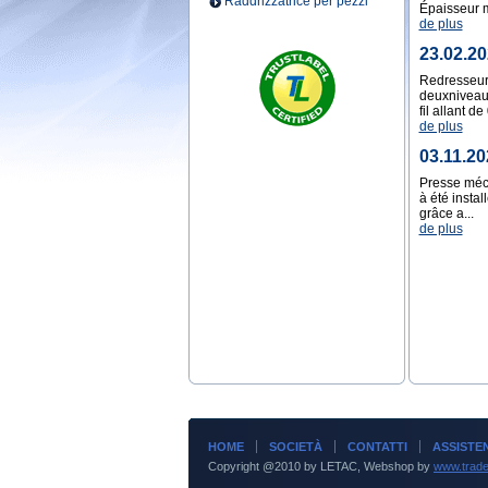
Raddrizzatrice per pezzi
Épaisseur m
de plus
23.02.20
Redresseur 
deuxniveaux
fil allant d
de plus
03.11.2
Presse méca
à été insta
grâce a...
de plus
HOME
SOCIETÀ
CONTATTI
ASSISTE
Copyright @2010 by LETAC, Webshop by
www.trade