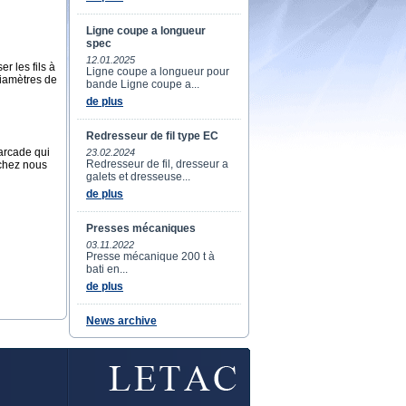
Ligne coupe a longueur
spec
12.01.2025
r les fils à
Ligne coupe a longueur pour
diamètres de
bande Ligne coupe a...
de plus
Redresseur de fil type EC
arcade qui
23.02.2024
Redresseur de fil, dresseur a
 chez nous
galets et dresseuse...
de plus
Presses mécaniques
03.11.2022
Presse mécanique 200 t à
bati en...
de plus
News archive