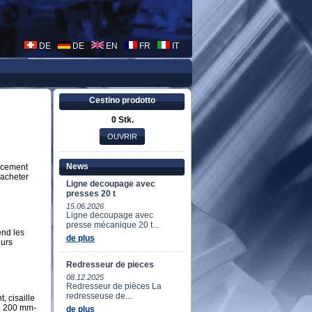
DE
DE
EN
FR
IT
Cestino prodotto
0 Stk.
News
ecement
'acheter
Ligne decoupage avec
presses 20 t
15.06.2026
Ligne decoupage avec
presse mécanique 20 t...
nd les
de plus
eurs
Redresseur de pieces
08.12.2025
Redresseur de pièces La
redresseuse de...
 cisaille
le 200 mm-
de plus