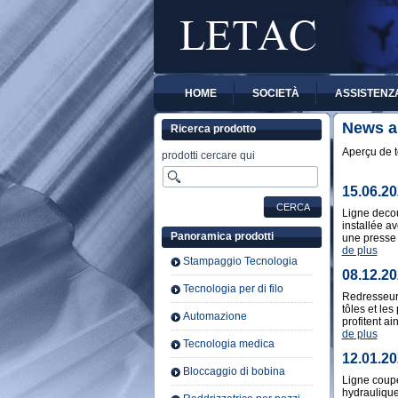
HOME
SOCIETÀ
ASSISTENZA
News a
Ricerca prodotto
Aperçu de to
prodotti cercare qui
15.06.2
Ligne deco
installée a
Panoramica prodotti
une presse
de plus
Stampaggio Tecnologia
08.12.2
Tecnologia per di filo
Redresseur
tôles et le
Automazione
profitent ain
de plus
Tecnologia medica
12.01.2
Bloccaggio di bobina
Ligne coupe
hydraulique